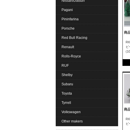
Nissan/Datsun
Pagani
Pininfarina
Porsche
商品
Red Bull Racing
R
Renault
ビ
(1
Rolls-Royce
RUF
Shelby
Subaru
Toyota
Tyrrell
商品
Volkswagen
R
Other makers
ビー