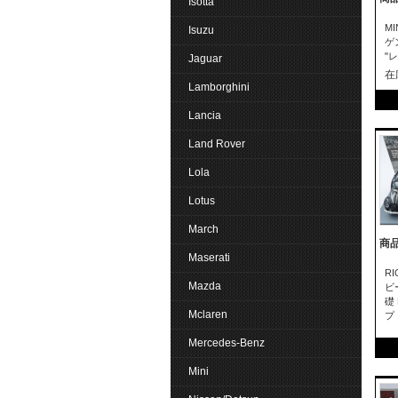
Isotta
MI
Isuzu
ゲ
"
Jaguar
在
Lamborghini
Lancia
Land Rover
Lola
Lotus
March
商品
Maserati
R
Mazda
ビ
礎
Mclaren
プ
Mercedes-Benz
Mini