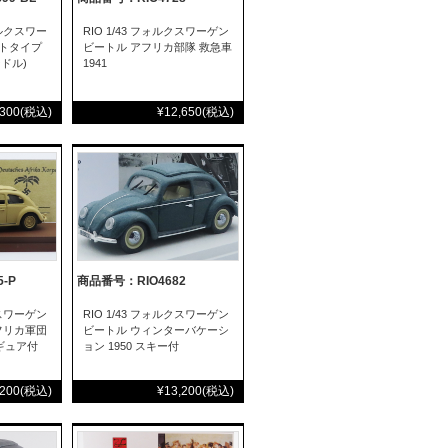
フォルクスワー
RIO 1/43 フォルクスワーゲン
プロトタイプ
ビートル アフリカ部隊 救急車
ドル)
1941
,300
(税込)
¥12,650
(税込)
-P
商品番号：RIO4682
クスワーゲン
RIO 1/43 フォルクスワーゲン
フリカ軍団
ビートル ウィンターバケーシ
ィギュア付
ョン 1950 スキー付
,200
(税込)
¥13,200
(税込)