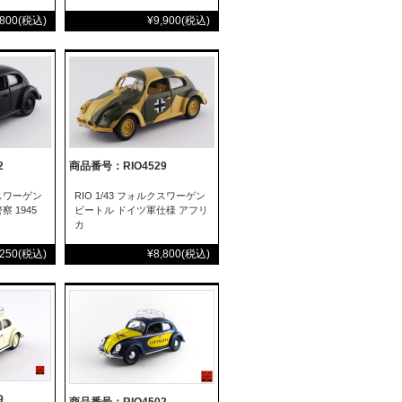
,800
(税込)
¥9,900
(税込)
2
商品番号：RIO4529
クスワーゲン
RIO 1/43 フォルクスワーゲン
 1945
ビートル ドイツ軍仕様 アフリ
カ
,250
(税込)
¥8,800
(税込)
9