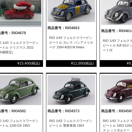
商品番号：RIO4663
商品番号：RIO461
番号：RIO4679
RIO 1/43 フォルクスワーゲン
RIO 1/43 フォル
ビートル カレラ パンアメリカ
IO 1/43 フォルクスワーゲン
ビートル Kdf SS
ーナ 1954 #263 M.Hinke
ートル クリスマス 2022
ート付
00個限定)
¥15,400
(税込)
¥11,000
(税込)
¥9
番号：RIO4582
商品番号：RIO4573
商品番号：RIO456
IO 1/43 フォルクスワーゲン
RIO 1/43 フォルクスワーゲン
RIO 1/43 フォル
トル 1200 DX 1953
ビートル 警察車両 1953
ビートル 1953 12
ス レッドボルドー