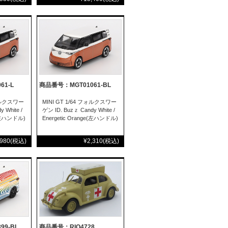
61-L
商品番号：MGT01061-BL
フォルクスワー
MINI GT 1/64 フォルクスワー
 White /
ゲン ID. Buzｚ Candy White /
e(左ハンドル)
Energetic Orange(左ハンドル)
,980
(税込)
¥2,310
(税込)
商品番号：RIO4728
99-BL