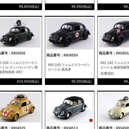
¥8,800
(税込)
¥9,350
(税込)
¥8
番号：RIO4556
商品番号：RIO453
商品番号：RIO4554
IO 1/43 フォルクスワーゲン
RIO 1/43 フォル
RIO 1/43 フォルクスワーゲン
ートル ヴィースバーデン警
ビートル 秘密国家警察
ビートル 救急車
速度制御車 1957
在庫切れ
¥10,450
(税込)
¥9,350
(税込)
¥8
番号：RIO4525
商品番号：RIO4513
商品番号：RIO450