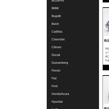
Bizzarrini
BMW
Bugatti
Buick
Cadillac
Chevrolet
商品
Citroen
R
ビ
Ducati
#1
F
Duesenberg
Ferrari
Fiat
Ford
Honda/Acura
Hyundai
商品