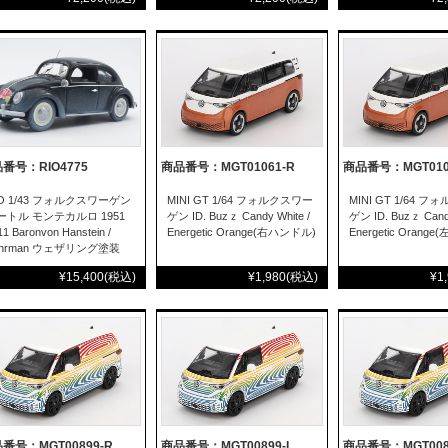
番号：RIO4775
商品番号：MGT01061-R
商品番号：MGT010
IO 1/43 フォルクスワーゲン
MINI GT 1/64 フォルクスワー
MINI GT 1/64 
ートル モンテカルロ 1951
ゲン ID. Buzｚ Candy White /
ゲン ID. Buzｚ Candy
11 Baronvon Hanstein /
Energetic Orange(右ハンドル)
Energetic Orang
uhrman ウェザリング塗装
¥15,400
(税込)
¥1,980
(税込)
¥1
番号：MGT00899-R
商品番号：MGT00899-L
商品番号：MGT008