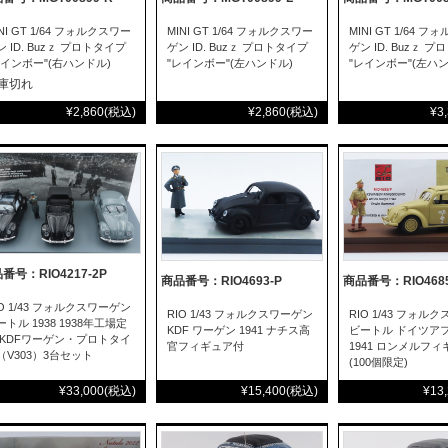
NI GT 1/64 フォルクスワー
MINI GT 1/64 フォルクスワー
MINI GT 1/64 
ン ID. Buzｚ プロトタイプ
ゲン ID. Buzｚ プロトタイプ
ゲン ID. Buzｚ 
レインボー"(右ハンドル)
"レインボー"(左ハンドル)
"レインボー"(左ハン
庫切れ
¥2,860
(税込)
¥2,860
(税込)
¥3
番号：RIO4217-2P
商品番号：RIO4693-P
商品番号：RIO4685
IO 1/43 フォルクスワーゲン
RIO 1/43 フォルクスワーゲン
RIO 1/43 フォル
ートル 1938 1938年工場定
KDF ワーゲン 1941 ナチス高
ビートル ドイツア
 KDFワーゲン・プロトタイ
官フィギュア付
1941 ロンメルフ
（V303）3台セット
(100個限定)
¥33,000
(税込)
¥15,400
(税込)
¥13