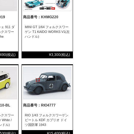
19
商品番号：KHMG220
シェ 911 ダ
MINI GT 1/64 フォルクスワー
ォルクスワー
ゲン T1 KAIDO WORKS V1(左
che
ハンドル)
,490
(税込)
¥3,300
(税込)
0-BL
商品番号：RIO4777
フォルクスワー
RIO 1/43 フォルクスワーゲン
 White /
ビートル KDF カブリオ ドイ
ハンドル)
ツ国防軍 1943
,530
(税込)
¥15,400
(税込)