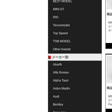
BEST MODEL
MINI GT
商品
RIO
MI
Tecnomodel
ゲ
ザ
Top Speed
TSM MODEL
Other brands
メーカー別
Abarth
Alfa Romeo
Alpha Tauri
商品
Aston Martin
Audi
MI
ゲン
Bentley
Po