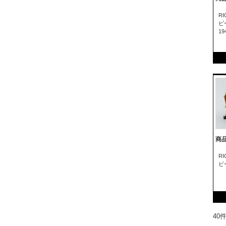
R
ビ
19
商品
R
ビ
40