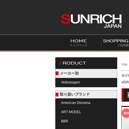
S
U
N
R
I
C
H
J
A
P
TOP
A
メーカー別
表示
N
40
Volkswagen
取り扱いブランド
American Diorama
ART MODEL
BBR