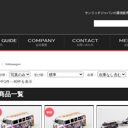
サンリッチジャパンの通信販売
Volkswagen
切替：
並び順：
在庫：
件中1件～40件を表示
商品一覧