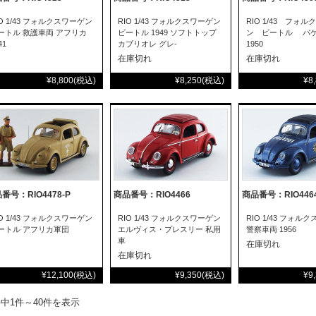
IO 1/43 フォルクスワーゲン
RIO 1/43 フォルクスワーゲン
RIO 1/43 フォ
ートル 救護車両 アフリカ
ビートル 1949 ソフトトップ
ン ビートル バ
41
カブリオレ グレ-
1950
在庫切れ
在庫切れ
¥8,800
(税込)
¥8,250
(税込)
¥8
番号：RIO4478-P
商品番号：RIO4466
商品番号：RIO446
IO 1/43 フォルクスワーゲン
RIO 1/43 フォルクスワーゲン
RIO 1/43 フォル
ートル アフリカ軍団
エルヴィス・プレスリー 私用
警察車両 1956
車
在庫切れ
在庫切れ
¥12,100
(税込)
¥9,350
(税込)
¥9
件中1件～40件を表示