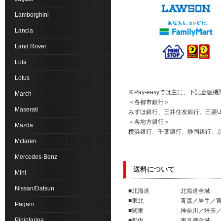
Lamborghini
Lancia
Land Rover
Lola
Lotus
※Pay-easyでは主に、下記金
March
＜各都市銀行＞
Maserati
みずほ銀行、三井住友銀行、三菱U
＜各地方銀行＞
Mazda
横浜銀行、千葉銀行、静岡銀行、
Mclaren
Mercedes-Benz
送料について
Mini
Nissan/Datsun
■北海道 北海
■東北 青森／岩手／宮
Pagani
■関東 神奈川／埼玉／千
Pininfarina
■都内 東