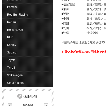
■信越/北陸 長野／新
Porsche
■東海 静岡／愛
■近畿 大阪／京都／奈
Red Bull Racing
■中国 島根／鳥取／
Renault
■四国 愛媛／徳島
■九州 福岡／佐賀／長崎／
Rolls-Royce
■沖縄 沖縄
RUF
※離島の場合は別途ご連絡させて
Shelby
お買い上げ金額11,000円以上で
Subaru
Toyota
Tyrrell
Volkswagen
Other makers
2026/08