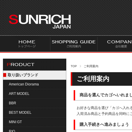
S
U
N
R
I
C
H
J
A
P
TOP
ご利用案内
A
取り扱いブランド
ご利用案内
N
American Diorama
ART MODEL
商品を選んでカゴへいれま
BBR
お好きな商品を選び「カゴへ入れ
BEST MODEL
入荷済み商品と予約商品を同時に
MINI GT
購入手続きへ進みましょう
RIO