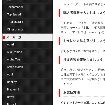
ショッピングカート画面で商品と
Tecnomodel
購入者情報を入力しましょ
Top Speed
TSM MODEL
「お名前」「ご住所」「電話番号
当店のカートは「SSL」で個人情
Other brands
※メールアドレスは、sunrich
メーカー別
お支払い方法を選びましょ
Abarth
お好きなお支払い方法を選択し「
Alfa Romeo
Alpha Tauri
注文内容を確認しましょう
Aston Martin
注文内容をご確認ください。間違
Audi
ご注文完了！ありがとうございま
※ご注文確認のメールが届かない
Bentley
ください。
Bizzarrini
お支払方法
BMW
クレジットカード決済、コンビニ(
Bugatti