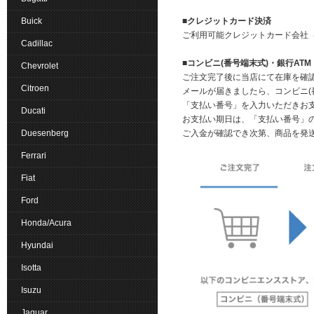
Buick
■クレジットカード決済
ご利用可能クレジットカード会社（VIS
Cadillac
■コンビニ(番号端末式)・銀行AT
Chevrolet
ご注文完了後に当店にて在庫を確
Citroen
メールが届きましたら、コンビニ(
「支払い番号」を入力いただきお
Ducati
お支払い期日は、「支払い番号」
Duesenberg
ご入金が確認でき次第、商品を発
Ferrari
Fiat
Ford
Honda/Acura
Hyundai
Isotta
Isuzu
Jaguar