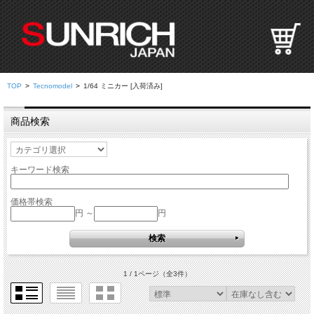
S
U
N
R
I
TOP
>
Tecnomodel
>
1/64 ミニカー [入荷済み]
C
H
商品検索
J
A
P
キーワード検索
A
N
価格帯検索
円 ～
円
1 / 1ページ
（全3件）