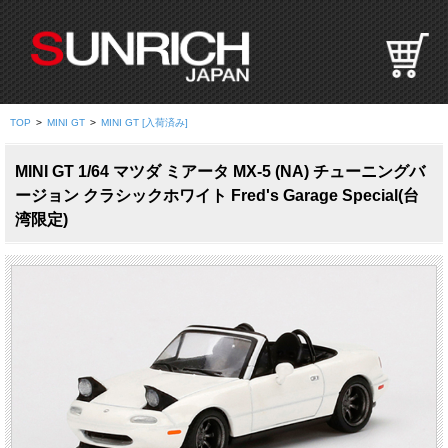
S
U
N
R
I
TOP
>
MINI GT
>
MINI GT [入荷済み]
C
H
MINI GT 1/64 マツダ ミアータ MX-5 (NA) チューニングバ
J
ージョン クラシックホワイト Fred's Garage Special(台
A
湾限定)
P
A
N