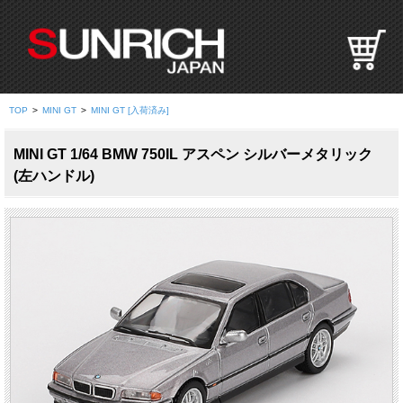
S
U
N
R
I
TOP
>
MINI GT
>
MINI GT [入荷済み]
C
H
MINI GT 1/64 BMW 750IL アスペン シルバーメタリック
J
(左ハンドル)
A
P
A
N