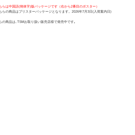
ちらは中国語(簡体字)版パッケージです（右から2番目のポスター）
ちらの商品はブリスターパッケージとなります。2026年7月3日(入荷案内日)
らの商品は､TSMお取り扱い販売店様で発売中です｡