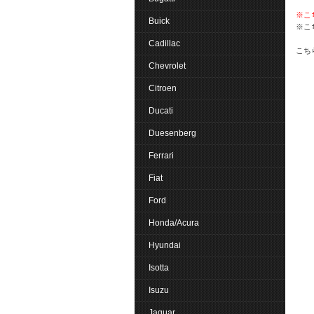
※こ
Buick
※こ
Cadillac
こち
Chevrolet
Citroen
Ducati
Duesenberg
Ferrari
Fiat
Ford
Honda/Acura
Hyundai
Isotta
Isuzu
Jaguar