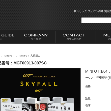
サンリッチジャパンの通信販売
MINI GT
MINI GT [入荷済み]
番号：MGT00913-007SC
MINI GT 1
ール」中国語(
価格:
数量:
在庫: