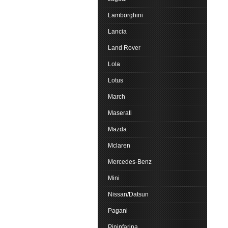
Lamborghini
Lancia
Land Rover
Lola
Lotus
March
Maserati
Mazda
Mclaren
Mercedes-Benz
Mini
Nissan/Datsun
Pagani
Pininfarina