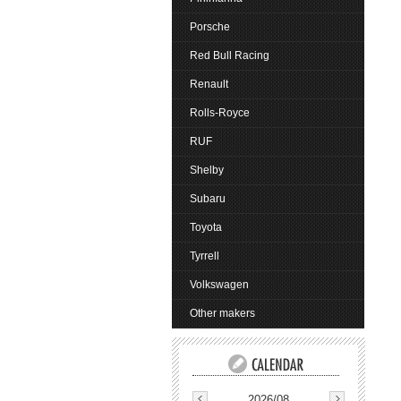
Porsche
Red Bull Racing
Renault
Rolls-Royce
RUF
Shelby
Subaru
Toyota
Tyrrell
Volkswagen
Other makers
2026/08