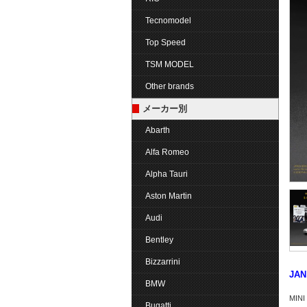
Tecnomodel
Top Speed
TSM MODEL
Other brands
メーカー別
Abarth
Alfa Romeo
Alpha Tauri
Aston Martin
Audi
Bentley
Bizzarrini
JAN
BMW
MIN
Bugatti