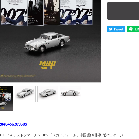
:840456309605
I GT 1/64 アストンマーチン DB5 「スカイフォール」中国語(簡体字)版パッケージ