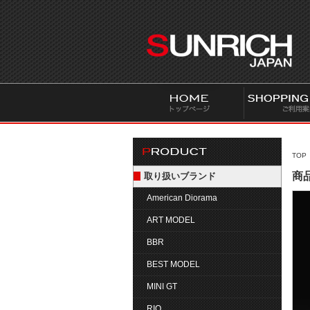
S
U
N
R
I
C
H
J
A
P
TOP
A
商品
取り扱いブランド
N
American Diorama
ART MODEL
BBR
BEST MODEL
MINI GT
RIO