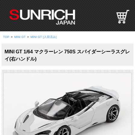
S
U
N
R
I
TOP
>
MINI GT
>
MINI GT [入荷済み]
C
H
MINI GT 1/64 マクラーレン 750S スパイダーシーラスグレ
J
イ(右ハンドル)
A
P
A
N