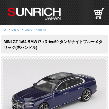
S
U
N
R
I
TOP
>
MINI GT
>
MINI GT [入荷済み]
C
H
MINI GT 1/64 BMW i7 xDrive60 タンザナイトブルーメタ
J
リック(左ハンドル)
A
P
A
N