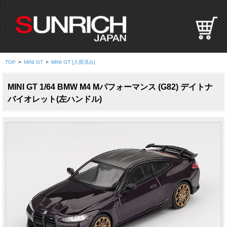
S
U
N
R
I
TOP
>
MINI GT
>
MINI GT [入荷済み]
C
H
MINI GT 1/64 BMW M4 Mパフォーマンス (G82) デイトナ
J
バイオレット(左ハンドル)
A
P
A
N