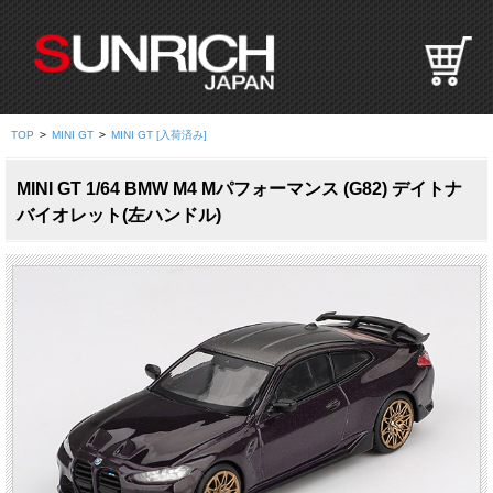
S
U
N
R
I
TOP
>
MINI GT
>
MINI GT [入荷済み]
C
H
MINI GT 1/64 BMW M4 Mパフォーマンス (G82) デイトナ
J
バイオレット(左ハンドル)
A
P
A
N