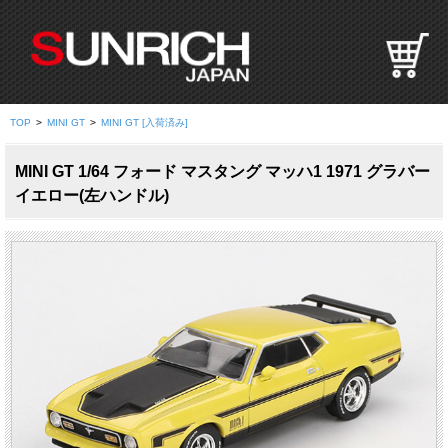
S
U
N
R
I
TOP
>
MINI GT
>
MINI GT [入荷済み]
C
H
MINI GT 1/64 フォード マスタング マッハ1 1971 グラバー
J
イエロー(左ハンドル)
A
P
A
N