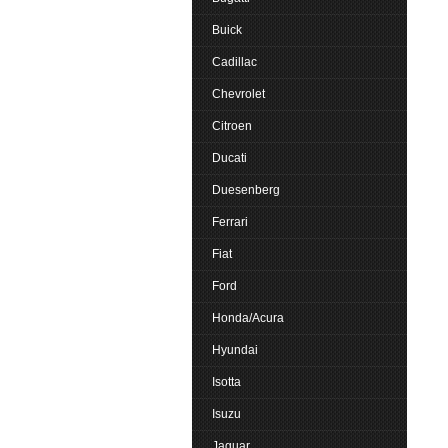
Buick
Cadillac
Chevrolet
Citroen
Ducati
Duesenberg
Ferrari
Fiat
Ford
Honda/Acura
Hyundai
Isotta
Isuzu
Jaguar