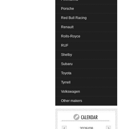
Porsche
Red Bull Racing
Renault
Rolls-Royce
RUF
Shelby
Subaru
Toyota
Tyrrell
Volkswagen
Other makers
2026/08