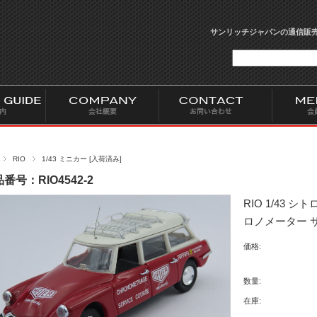
サンリッチジャパンの通信販売
RIO
1/43 ミニカー [入荷済み]
番号：RIO4542-2
RIO 1/43 
ロノメーター サービス
価格:
数量:
在庫: