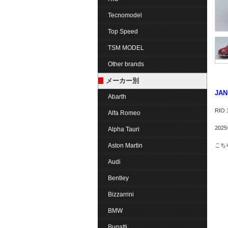
Tecnomodel
Top Speed
TSM MODEL
Other brands
メーカー別
JAN
Abarth
RIO
Alfa Romeo
202
Alpha Tauri
Aston Martin
こち
Audi
Bentley
Bizzarrini
BMW
Bugatti