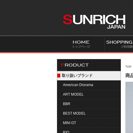
S
U
N
R
I
C
H
J
A
P
TOP
A
商品
取り扱いブランド
N
American Diorama
ART MODEL
BBR
BEST MODEL
MINI GT
RIO