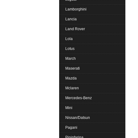
Lamborghini
Lancia
Land Rover
Lola
Lotus
March
Maserati
Mazda
Mclaren
Mercedes-Benz
Mini
Nissan/Datsun
Pagani
Pininfarina