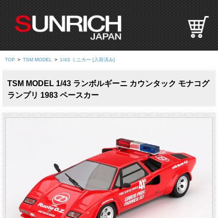
S
U
N
R
I
TOP
>
TSM MODEL
>
1/43 ミニカー [入荷済み]
C
H
TSM MODEL 1/43 ランボルギーニ カウンタック モナコグ
J
ランプリ 1983 ペースカー
A
P
A
N