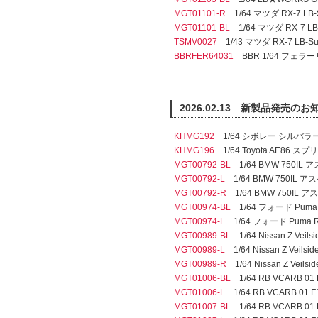
MGT01101-R
1/64 マツダ RX-7 LB-S
MGT01101-BL
1/64 マツダ RX-7 LB-
TSMV0027
1/43 マツダ RX-7 LB-Supe
BBRFER64031
BBR 1/64 フェラーリ
2026.02.13 新製品発売のお
KHMG192
1/64 シボレー シルバラー
KHMG196
1/64 Toyota AE86 ス
MGT00792-BL
1/64 BMW 750I
MGT00792-L
1/64 BMW 750IL
MGT00792-R
1/64 BMW 750I
MGT00974-BL
1/64 フォード Puma 
MGT00974-L
1/64 フォード Puma R
MGT00989-BL
1/64 Nissan Z Ve
MGT00989-L
1/64 Nissan Z Veil
MGT00989-R
1/64 Nissan Z Vei
MGT01006-BL
1/64 RB VCARB 01
MGT01006-L
1/64 RB VCARB 01 F
MGT01007-BL
1/64 RB VCARB 0