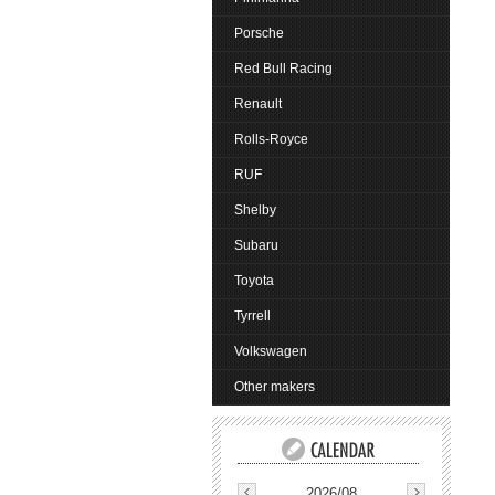
Porsche
Red Bull Racing
Renault
Rolls-Royce
RUF
Shelby
Subaru
Toyota
Tyrrell
Volkswagen
Other makers
2026/08