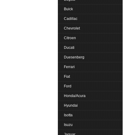
Buick
Cadillac
Chevrolet
Citroen
Ducati
Duesenberg
Ferrari
Fiat
Ford
Honda/Acura
Hyundai
Isotta
Isuzu
Jaguar