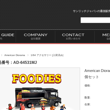
サンリッチジャパンの通信販売
American Diorama
1/64 アクセサリー [入荷済み]
番号：AD-64531MJ
American Di
個セット
価格:
数量:
在庫: