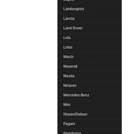
Lamborghini
Lancia
Land Rover
Lola
Lotus
March
Maserati
Mazda
Mclaren
Mercedes-Benz
Mini
Nissan/Datsun
Pagani
Pininfarina