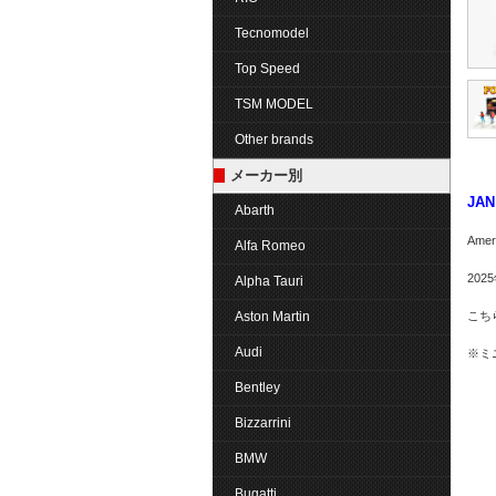
Tecnomodel
Top Speed
TSM MODEL
Other brands
メーカー別
JAN
Abarth
Ame
Alfa Romeo
202
Alpha Tauri
Aston Martin
こち
Audi
※ミ
Bentley
Bizzarrini
BMW
Bugatti