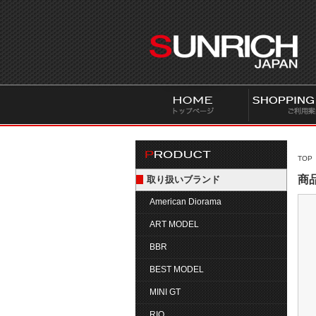
S
U
N
R
I
C
H
J
A
P
TOP
A
商品
取り扱いブランド
N
American Diorama
ART MODEL
BBR
BEST MODEL
MINI GT
RIO