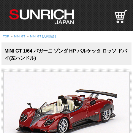
S
U
N
R
I
TOP
>
MINI GT
>
MINI GT [入荷済み]
C
H
MINI GT 1/64 パガーニ ゾンダ HP バルケッタ ロッソ ドバ
J
イ(左ハンドル)
A
P
A
N