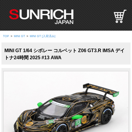
S
U
N
R
I
TOP
>
MINI GT
>
MINI GT [入荷済み]
C
H
MINI GT 1/64 シボレー コルベット Z06 GT3.R IMSA デイ
J
トナ24時間 2025 #13 AWA
A
P
A
N