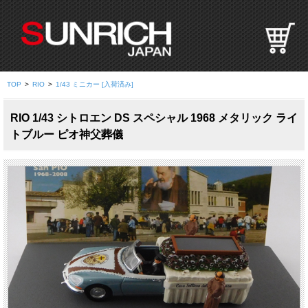
S
U
N
R
I
TOP
>
RIO
>
1/43 ミニカー [入荷済み]
C
H
RIO 1/43 シトロエン DS スペシャル 1968 メタリック ライ
J
トブルー ピオ神父葬儀
A
P
A
N