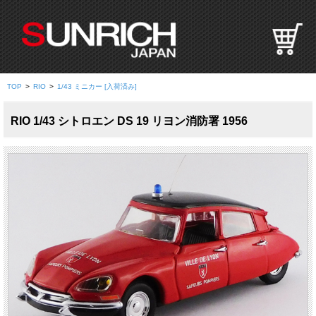
S
U
N
R
I
TOP
>
RIO
>
1/43 ミニカー [入荷済み]
C
H
RIO 1/43 シトロエン DS 19 リヨン消防署 1956
J
A
P
A
N