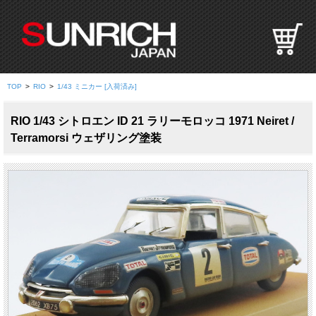
S
U
N
R
I
TOP
>
RIO
>
1/43 ミニカー [入荷済み]
C
H
RIO 1/43 シトロエン ID 21 ラリーモロッコ 1971 Neiret /
J
Terramorsi ウェザリング塗装
A
P
A
N