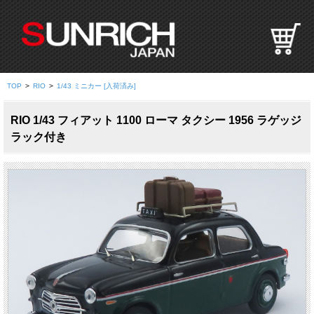
S
U
N
R
I
TOP
>
RIO
>
1/43 ミニカー [入荷済み]
C
H
RIO 1/43 フィアット 1100 ローマ タクシー 1956 ラゲッジ
J
ラック付き
A
P
A
N