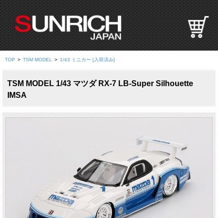
S
U
N
R
I
TOP
>
TSM MODEL
>
1/43 ミニカー [入荷済み]
C
H
TSM MODEL 1/43 マツダ RX-7 LB-Super Silhouette
J
IMSA
A
P
A
N